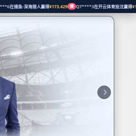
PHONE NUMBER
体育平台
13594780042