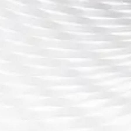
ABOUT US.
星空XK·(中国)体育官方网站【热点推荐凡所应
有无所不有】是一个高质量的在线综合投注网
站,为您提供最新的星空体育手机版本、星空体
育官方网站、星空体育最新网站、星空体育登
录入口、24H在线服务,期待您的加入。