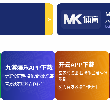
辑以及真实对局数据中提炼高价值策略，为玩家与分
从整体层面概括DOTA2策略分析的重要性，指出
单纯依赖经验已难以取得稳定优势，必须结合版本机
从赛事环境理解、版本机制拆解、数据分析方法以及
递进，既强调理论框架，也注重实战应用。通过对职
数据的综合解读，本文旨在帮助读者建立一套可复
系。无论是普通玩家、战队分析师，还是赛事观众，
升自身的判断力与决策质量。
，其最大价值在于高度还原版本强度与最优解的实际
策，往往建立在大量训练赛与数据分析的基础之上，
法”的集中展示。理解赛事环境，首先需要明确比赛
英雄池、节奏快慢以及胜负关键点。
显差异。国际大赛更倾向于稳健与高容错率阵容，而
。通过横向对比不同赛事的BP思路与分路安排，可
取舍逻辑，从而为普通玩家提供可借鉴的思路。