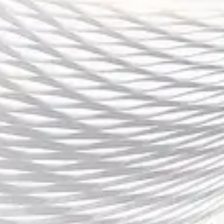
是需要随着版本更新与赛事演进不断迭代。只有持续
析结果灵活转化为实战行动，才能在复杂多变的
”到“打赢比赛”的真正跨越。
NEXT POST
八戒体育引领全民健身新
时代打造智慧运动生态平
台创新发展战略蓝图