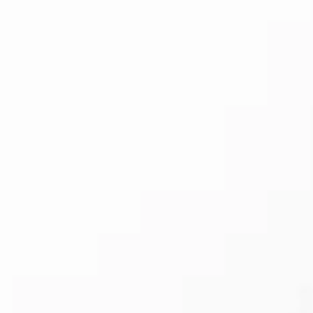
2026-07-16 17:27:01
飞博体育FB88引领全新赛
事体验打造专业可靠在线
体育平台服务更多用户
2026-07-14 09:47:32
金牌体育引领全民健身新
时代打造高品质运动服务
新篇章共创未来
2026-07-14 07:42:55
足球直播精彩赛事全程呈
现实时比分互动解说带你
畅享绿茵盛宴之旅