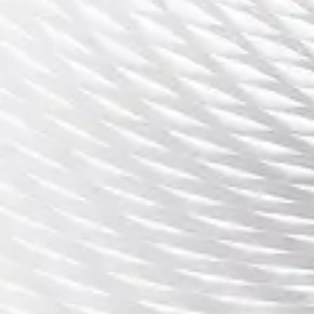
更具逻辑性与可解释性。
在实际应用中，策略分析并非一成不变，而
关注官方赛事、及时吸收数据变化，并将分
DOTA2环境中保持竞争力，实现从“看懂比赛
PREV POST
欧冠全场高清录像深度解
析经典对决战术回顾与精
彩瞬间重温巅峰夜