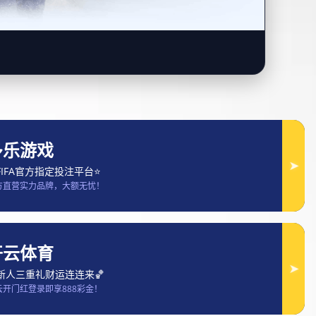
首页
体育中心
SEARCH OBJECTS