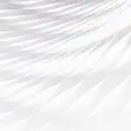
导航
邮箱订阅.
解读XK星空体育
经典案例
体育中心
服务方向