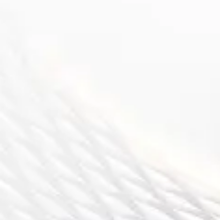
4、实战策略转化
策略分析的最终目标，是服务于实战决策。
要考虑个人或团队的操作水平与英雄池深度
合理简化与本地化调整尤为关键。
在选人阶段，实战转化的核心在于优先级判
核心、稳定辅助与克制关系，从而在有限的
策，能够显著降低“随意选人”带来的不确定
在对局执行层面，策略转化还体现在节奏把
决策，如控符、推塔或开雾时机，玩家可以在
整体胜率与团队协作效率。
总结：
综上所述，基于正版DOTA2赛事与版本机
的系统工程。通过对赛事环境的准确解读、
家能够建立起超越直觉与经验的决策框架。