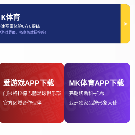
热门新闻
足球香蕉球弧线背后的空
气动力学原理与精准射门
技巧解析探秘之美
2026-07-23 19:01:48
足球支点中锋的战术价值
与进攻体系中的核心作用
解析全面探讨研究
2026-07-22 20:37:40
足坛历史最佳阵容评选揭
秘传奇巨星巅峰位置与荣