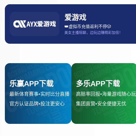
性地探讨如何从官方赛事环境、版本更新逻
析者提供具有实战指导意义的思路。文章首先
在当今高度职业化与数据化的电竞环境中，
制与赛事趋势进行理性判断。随后，正文将
实战策略转化四个方面展开深入阐述，层层
业比赛节奏、英雄优先级、经济曲线和胜率
制、可验证、可迭代的DOTA2策略分析体
都能从中获得对游戏更深层次的理解，并提
1、赛事环境理解
正版DOTA2赛事是策略分析的重要参照物
运用。职业选手在比赛中所展现的操作与决
因此赛事环境可以被视为当前版本“最成熟打
所采用的具体版本号与规则设置，这决定了
其次，不同级别赛事在策略选择上也存在明
地区联赛或线上赛则可能出现更多激进尝试
以发现职业战队在风险控制与资源分配上的