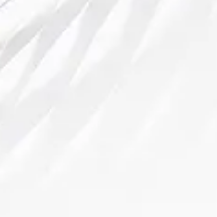
联络XK星空体育平台
SUBMIT NOW