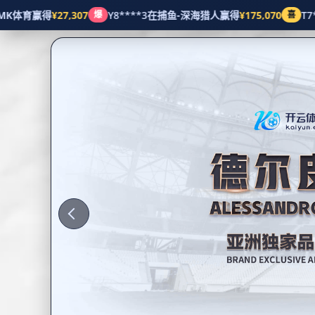
解读XK星空
体育中