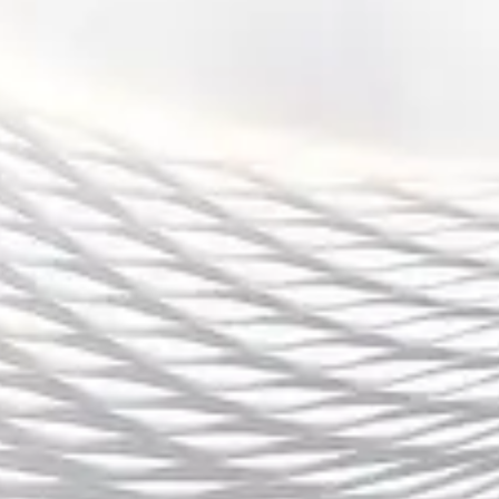
ABOUT US.