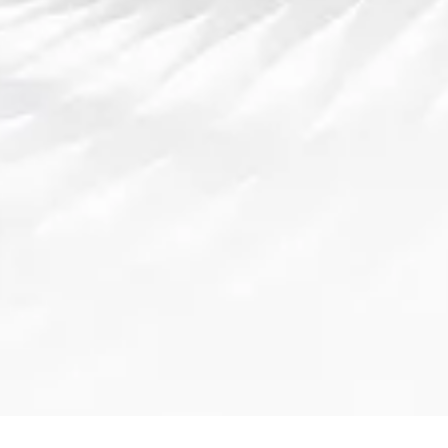
联络XK星空体育平台
邮箱订阅.
SUBMIT NOW