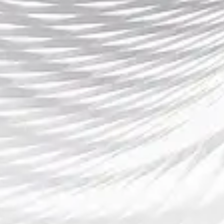
星空XK·(中国)体育官方网站【热点推荐凡所应有无所不有】
是一个高质量的在线综合投注网站,为您提供最新的星空体
育手机版本、星空体育官方网站、星空体育最新网站、星空
体育登录入口、24H在线服务,期待您的加入。
导航
解读XK星空体育
经典案例
体育中心
服务方向