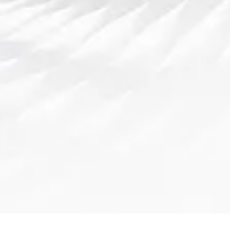
足球香蕉球弧线背后的空气动力学原理与精准射门
技巧解析探秘之美
2026-07-23 19:01:48
足球支点中锋的战术价值与进攻体系中的核心作用
解析全面探讨研究
2026-07-22 20:37:40