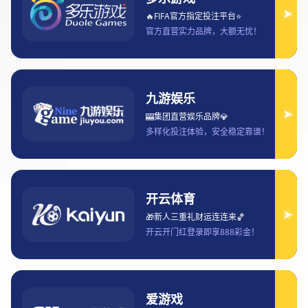
聚焦实时王者荣耀赛程解析对阵时间战队看
点全掌握赛事走势胜负预测
2026-02-24 23:43:07
文章摘要：随着王者荣耀职业赛事体系的不断完善，
KPL及各类杯赛已成为电竞领域最具关注度的焦点之
一。如何在密集而复杂的赛程中，快速掌握对阵时间、
战队信息、核心看点以及整体赛事走势，成为广大观众
和分析爱好者最关心的问题。本文以“聚焦实时王者荣
耀赛程解析对阵时间战队看点全掌握赛事走势胜负预
测”为核心，从赛程结构、对阵解读、战队看点和胜负
预测四大维度展开系统阐述。文章将通过清晰的逻辑拆
解赛事时间安排的意义，深入分析对阵背后的战术博
弈，全面呈现各大战队的核心竞争力，并结合数据与趋
势对比赛结果进行理性预测，帮助读者在观赛前做到心
中有数，在观赛中看懂门道，在赛后理解走势，从而实
现对王者荣耀赛事的全局掌握与深度理解。