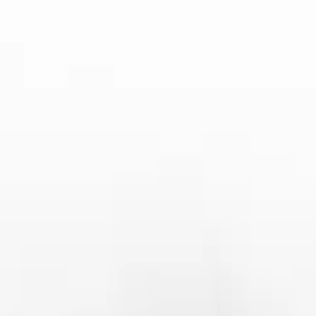
及战术执行力，可以勾勒出整体赛事的发展方向。
胜负预测并非简单的强弱判断，而是多因素综合评估的
结果。选手状态、教练策略、版本环境以及临场应变能
力，都会在比赛中产生叠加效应，影响最终结果。
理性的胜负预测不仅提升观赛乐趣，也能帮助观众更深
入理解电竞比赛的专业性。即使预测结果存在偏差，其
分析过程本身也能加深对赛事的认知。
总结：
总体来看，聚焦实时王者荣耀赛程解析，对阵时间、战
队看点与赛事走势密不可分。通过系统化的分析方法，
观众可以从宏观赛程到微观对局，逐层理解比赛背后的
逻辑与价值。
在未来的观赛体验中，结合理性分析与实时信息，将使