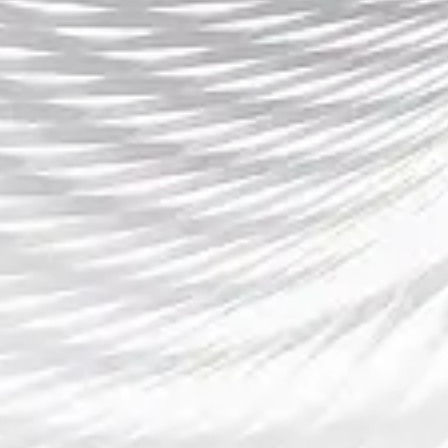
SEARCH OBJECTS
热门新闻