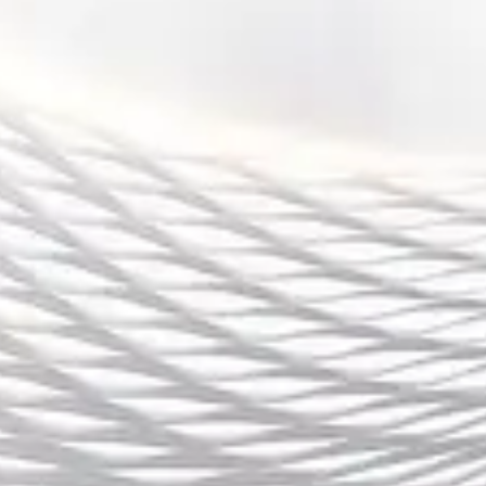
业价值。
4、智能技术赋能运营
乐天堂体育在赛事运营中大量应用人工智能（AI）和大
数据技术，实现智能化管理和精准化服务。AI技术能够
分析观众行为和兴趣偏好，优化赛事推送和个性化内容
推荐，提升用户满意度。
大数据还为赛事策略和营销提供了科学依据。通过分析
观众参与数据、互动数据和消费数据，平台可以优化赛
事安排、广告投放和会员服务，实现运营效率最大化。
智能技术还支持赛事的安全管理和风险监控。例如，通
过智能监测系统，可以及时发现异常行为和潜在风险，
保障线上线下赛事的顺利进行。这种技术赋能不仅提高
了运营效率，也为用户提供了更安全、更便捷的观赛环
境。