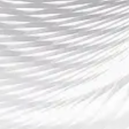
总结：
总体来看，乐天堂体育通过多元赛事平台构建、数字化
观赛体验创新、体育娱乐深度融合以及智能技术赋能运
营，成功打造了全新的赛事互动模式。这种模式不仅满
足了现代观众对个性化和沉浸式观赛体验的需求，也推
动了体育娱乐产业的数字化转型。
未来，随着技术的不断进步和用户需求的升级，乐天堂
体育将继续探索更多创新形式，为观众带来更丰富、更
互动、更智能的体育体验。在这一过程中，它不仅引领
了数字化观赛潮流，也为全球体育娱乐产业的发展提供
了可借鉴的示范路径。
---
XK星空体育
如果你需要，我可以帮你进一步**扩展到完整3000字