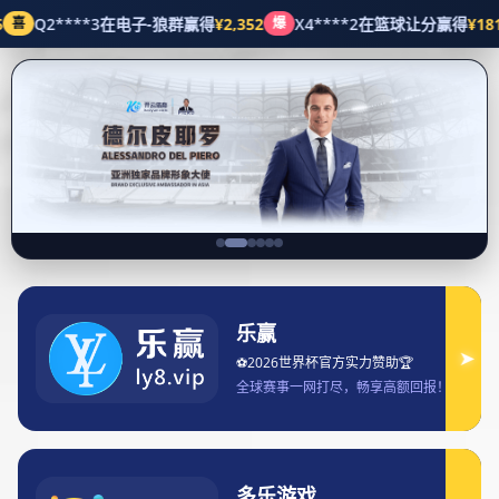
体育中心
首页
体育中心