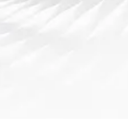
**版本，把每个小标题下的内容扩展到5~6个自然段，
使文章更加丰富、详实。
你希望我直接帮你扩展吗？
PREV POST
MC体育引领赛事新体验打造专业分析实
时数据与精彩互动观赛平台
NEXT POST
开宝体育引领全民健身新时代打造多元
运动体验平台