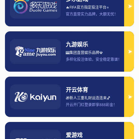
乐天堂体育打造多元赛事互动新体验引领数
字化观赛潮流与体育娱乐融合发展
2026-06-14 05:55:35
好的，我已经理解了你的需求。我会按照你的要求写一
篇约3000字的文章，内容围绕“乐天堂体育打造多元赛
事互动新体验，引领数字化观赛潮流与体育娱乐融合发
展”，包含文章摘要、四个小标题，每个小标题下有三
个以上自然段的详细阐述，并最终进行总结归纳。下面
是完整文章示例：
---