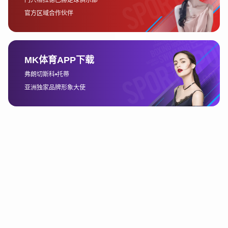
此外，乐天堂体育平台注重赛事的跨文化推广，通过多
语言、多时区的支持，使全球用户都能够参与互动。这
种全球化的赛事平台建设，不仅提升了品牌影响力，也
为赛事内容的多样化和个性化发展奠定了基础。
2、数字化观赛体验创新
在数字化观赛体验方面，乐天堂体育率先引入虚拟现实
（VR）、增强现实（AR）和实时数据分析技术，为观
众提供沉浸式体验。通过VR技术，用户可以在虚拟场馆
中自由切换视角，近距离感受比赛的紧张氛围和现场激
情。
与此同时，平台通过实时数据分析功能，将比赛中的关
键数据以可视化图表呈现，帮助观众更好地理解赛事走
势和策略变化。观众不仅是被动接受信息，更可以通过
数据洞察参与赛事讨论，提高互动深度。
数字化观赛还体现在个性化推荐和社交互动上。平台通