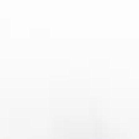
过大数据算法分析用户兴趣和观看习惯，推荐适合的赛
事内容，同时提供实时弹幕、投票和竞猜功能，让每一
位观众都能在观赛过程中找到属于自己的参与方式。
3、体育娱乐深度融合
乐天堂体育强调体育与娱乐的深度融合，将观赛体验打
造成一种全方位的娱乐享受。平台通过音乐、动画、趣
味小游戏等多种元素，增加赛事内容的趣味性和互动
性，使观众在观看比赛的同时获得娱乐体验。
此外，平台积极引入明星效应和IP联动策略，打造赛事
周边内容和虚拟社交活动。例如，观众可以通过线上活
动与明星运动员互动，参与限量虚拟道具获取和线上挑
战赛，增强赛事的参与感和粘性。
体育娱乐融合的另一亮点在于多屏互动和跨平台联动。
用户可以在手机、平板、电视等多终端同时参与互动，
实时分享观赛体验，增强社区感和社交娱乐属性。这种
融合模式不仅提升了用户黏性，也拓展了体育赛事的商