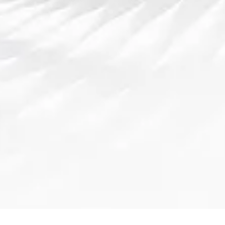
热门新闻
足球香蕉球弧线背后的空气动力学原理与精准射门
技巧解析探秘之美
2026-07-23 19:01:48