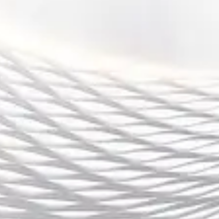
综合来看，本届世界杯决赛射手榜的更新不仅仅是数字
变化，更是比赛风格与战术演进的集中体现。进球英雄
的表现、战术体系的调整以及比赛节奏的变化，共同塑
造了一个更加开放与激烈的竞争环境，使得射手榜成为
观察球队实力的重要窗口。
XK星空体育官网
未来随着世界杯赛事的发展，射手榜的变化将更加依赖
整体战术体系与球员综合能力，而不仅仅是个人能力的
单一体现。本届决赛所呈现出的多元化进球格局，也为
后续足球发展趋势提供了重要参考与启示。
PREV POST
海博体育引领数字化赛事体验升级打造
全民参与互动竞技新生态发展新格局