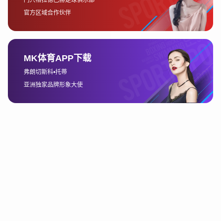
同时，也有球员通过定位球与团队配合取得进球，这类
进球体现出球队整体战术执行力与球员之间的默契程
度，使得个人能力与团队体系实现高度融合。
三战术体系影响
从战术角度来看，本届世界杯决赛中各支球队普遍采用
更加灵活的进攻体系，通过边路推进与中路渗透相结合
的方式，为射手创造更多射门机会，这直接影响了射手
榜的变化。
高位压迫战术的使用频率明显提升，使得比赛节奏加
快，进攻回合数量增加，从而间接提高了前锋球员的触