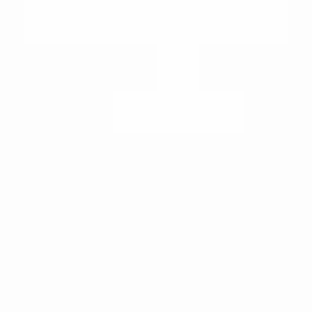
备欧战经验的球队，都可能成为
ern Munich","德甲豪门足球俱乐部"]的潜在对手，这使得赛
具备双重优势，这类对手往往在淘汰赛阶段表现极具