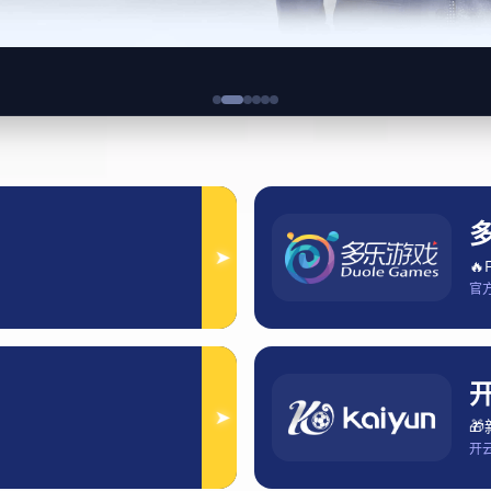
联杯冠军之路全面解析与
深度观
 Bayern Munich","德甲豪门足球俱乐部"]在假设性情境