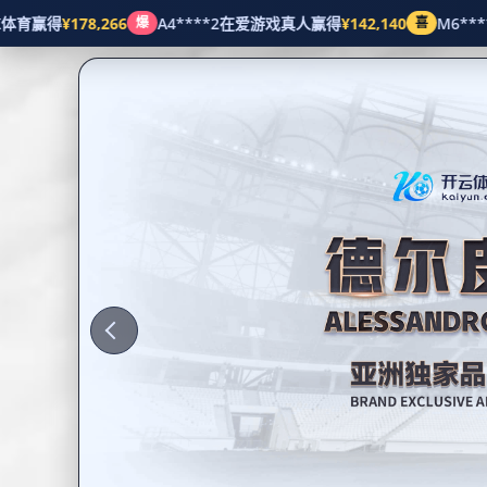
解读XK星空
体育中