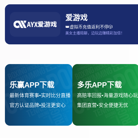
下冲击entity["sports_league","UE
完整路径展开系统分析，并结合当前欧洲足
欧战晋级路径到潜在对手生态，文章全面梳
本文也从赛季宏观层面出发，探讨欧战竞争
供一个立体化观察视角。整体内容将围绕“实
逐层展开，最终形成对拜仁欧战征途的全景
阵容战术重塑
在冲击欧联杯冠军的假设路径中，entity["spor
俱乐部"]的阵容深度依旧是其最核心的竞
有远超欧联平均水准的球员储备，这为多线
从战术层面来看，拜仁在高位压迫与快速转
手，如何在控球主导与防守稳定之间切换，
此外，中前场的创造力与终结能力仍是关键
破与中路渗透之间形成更高效的联动机制，