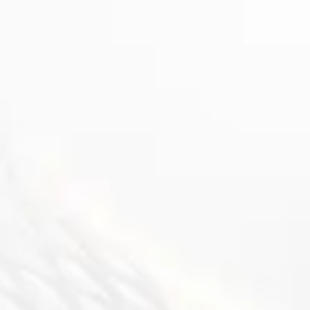
与此同时，意甲球队的战术纪律性与防守组
形成典型的“消耗战”局面。
此外，一些黑马球队凭借高强度跑动与快速
性是欧联杯的典型特征。
赛季前景展望
从整体赛季结构来看，entity["sports_tea
若将目标设定为欧联杯冠军，其战略重心将
制。
在这种背景下，球队需要在关键节点保持阵