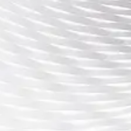
XK星空体育平台
PREV POST
喀麦隆足球在欧协联赛场
的表现分析与未来发展前
景展望深度观察研究