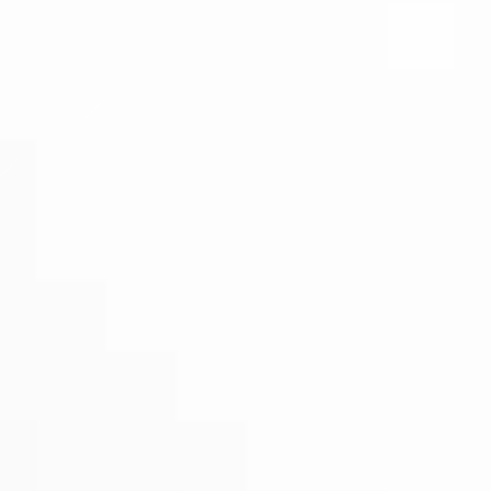
强敌格局解析
欧联杯竞争格局复杂，多支从欧冠降级或具
entity["sports_team","FC Bay
事整体强度显著提升。
西甲与英超球队通常在技术与身体对抗层面
韧性，对拜仁形成实质性考验。