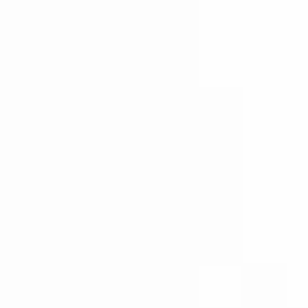
最后，替补阵容的使用策略也将成为决定因
球队是否能在后期保持巅峰状态。
欧战晋级路径
从欧联杯整体赛制来看，entity["sports_le
际赛事"]的淘汰机制对任何强队而言都充
赛阶段逐步建立节奏。
在小组阶段，拜仁通常能够凭借整体实力占
战，尤其是在东欧与北欧球队主场。
进入淘汰赛后，比赛节奏显著加快，单场细
到双重成熟，才能应对高压局面。
此外，赛程叠加国内联赛压力，也可能影响
为教练组的重要课题。