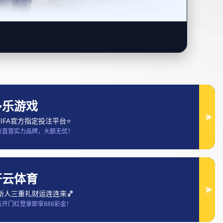
首页
体育中心
SEARCH OBJECTS