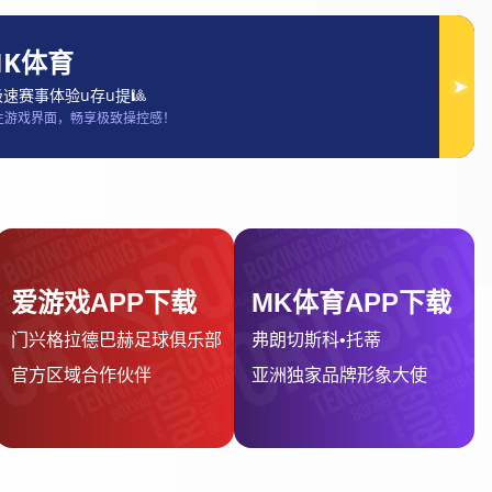
热门新闻
足球香蕉球弧线背后的空
气动力学原理与精准射门
技巧解析探秘之美
2026-07-23 19:01:48
足球支点中锋的战术价值
与进攻体系中的核心作用
解析全面探讨研究
2026-07-22 20:37:40
足坛历史最佳阵容评选揭
秘传奇巨星巅峰位置与荣