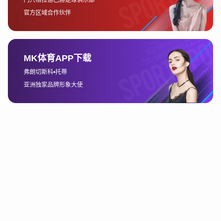
实时数据涵盖控球率、射门次数、传球成功率等多个维
度，为观众提供多角度的比赛解读。这些信息不仅提升
观赛的专业性，也让普通球迷更容易融入比赛分析之
中。
结合数据进行观赛，还能帮助球迷提前预判比赛走势，
理解教练的战术调整逻辑，使观赛过程从“看热闹”升级
为“看门道”，显著提升参与感与沉浸感。
四、专家推荐观赛策略
专业解说与足球专家的推荐，是欧洲杯观赛体验的重要
加分项。专家基于多年经验和数据分析，对球队状态、
阵容变化和战术风格进行解读，为观众提供权威参考。
在比赛前，专家往往会给出赛前前瞻，从历史交锋、近
期状态等方面进行综合判断，帮助球迷建立清晰的比赛