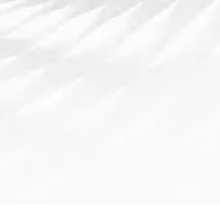
足球香蕉球弧线背后的空气动力学原理与精准射门
技巧解析探秘之美
2026-07-23 19:01:48
足球支点中锋的战术价值与进攻体系中的核心作用
解析全面探讨研究
2026-07-22 20:37:40