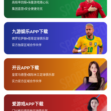
实现不卡直播，离不开稳定的网络环境。宽带带宽、无
线信号强度以及网络延迟，都会直接影响直播画面的流
畅性。提前进行网络测速和设备优化，是观赛前的重要
准备工作。
现代直播平台普遍采用自适应码率技术，根据用户实时
网络状况动态调整画质输出，在保证画面连贯的前提
下，尽可能提升清晰度，从技术上减少卡顿和缓冲。
同时，关闭后台占用网络资源的应用程序、合理设置路
由器位置，也能在细节层面提升整体观赛体验。这些看
似简单的操作，往往对高清流畅观看起到关键作用。
三、赛事解析实时数据
除了观看比赛本身，赛事解析与实时数据已经成为现代
足球观赛的重要组成部分。通过数据化呈现，球迷可以
更直观地理解比赛节奏、球队战术和球员表现。