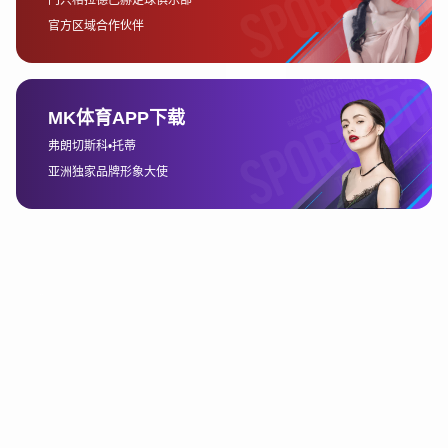
entity["local_business", "拜仁慕尼黑", 1,
{"location": ["慕尼黑, 巴伐利亚, DEU"]}]、
entity["local_business", "皇家马德里", 1,
{"location": ["马德里, 马德里自治区, ESP"]}]等，依旧
在本赛季欧冠中展现出了极高的竞技水准。阿森纳目前
凭借高效进攻和强力防守获得积分榜领先位置，反映出
英超劲旅在攻守转换和比赛控制方面的优势。
citeturn0search8
拜仁慕尼黑作为德甲的代表，在欧冠积分榜上同样展现
了强大的竞争力。其在比赛中的稳定表现体现了球队深
厚的阵容深度和比赛经验。与阿森纳相比，拜仁的比赛
风格更加强调整体战术执行力，这也使得他们在面对不
同风格对手时依旧能够保持结果上的稳定性。
citeturn0search8
皇家马德里虽在积分榜上稍微落后于前两名，但根据最
新数据分析，他们依然具备极高的欧战经验和晋级潜