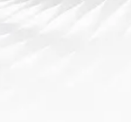
PREV POST
聚焦最新体育回放精彩瞬间盘点赛场高
光时刻与胜负关键看点深度解读
NEXT POST
围绕LPL稳定赛程布局解析新赛季竞争
格局与看点前瞻深度观察全