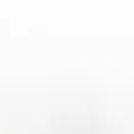
动文化的传播。赛事不仅是竞技平台，更是健康理念的
传播阵地。每场赛事的举办都吸引了大量观众的关注，
无形中带动了更多人关注健身、参与健身。
3、专业培训提升健身水平
专业的健身培训是实现全民健身目标的关键之一。无限
帆体育注重培训体系的建设，从初学者到专业运动员，
都能在平台上找到适合自己的培训课程。
首先，无限帆体育的线上与线下培训结合，极大地方便
了用户的学习需求。在线课程通过高清视频和实时互
动，打破了时间和地域的限制，让用户能够随时随地进
行学习和训练。线下课程则注重与导师的面对面交流，
帮助学员在实际操作中提升技能。
其次，平台邀请了一流的专业教练团队，以高水平的教
练资源保障培训质量。这些教练不仅具备丰富的理论知
识，还拥有扎实的实践经验，能够根据学员的不同需求