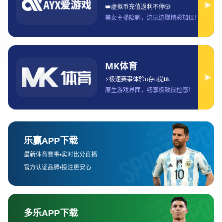
在数字化运动平台的建设上，技术创新起到了至关重要
的作用。无限帆体育通过不断创新，整合多种先进技
术，提升用户的健身体验，逐渐成为市场的领军者。
首先，数据分析技术的应用使得用户在健身过程中的数
据能够被实时监控与分析，从而提供更加个性化的健身
方案。通过大数据和人工智能技术，无限帆体育能够精
准评估用户的身体状态、运动习惯和目标需求，智能推
送最合适的运动建议。