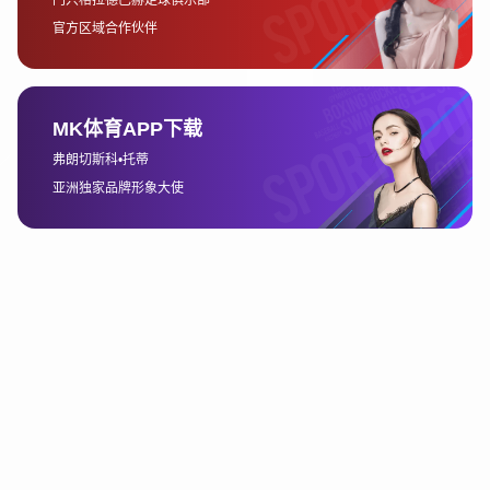
样至关重要。赛事活动不仅能够提高人们的健身热情，
还能有效推动全民健身文化的传播。无限帆体育深知这
一点，通过精心策划和组织各类赛事，激发全民参与的
热情，进一步推广健身理念。
XK星空体育
首先，无限帆体育打造了一系列面向普通大众的赛事，
如社区健身挑战赛、亲子运动会等，让每个人都能根据
自身的兴趣和能力参加到其中。这些赛事的设计不仅注
重竞技性，更强调趣味性和参与感，提升了普通人对健
身的认知与热情。
其次，针对不同层次的运动员，赛事的多样化设置也体
现了无限帆体育的专业性。从业余爱好者到专业运动员
的不同需求，无限帆体育提供了从基础到高水平的赛事
平台，确保每个层级的运动员都能在其中找到自己的舞
台，激发潜能。
最后，通过赛事的组织与推广，无限帆体育积极推动运