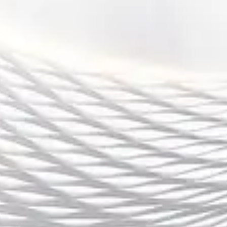
此外，赢点体育还特别关注用户心理因素，通过科学方
法提醒用户避免常见的竞彩误区，如盲目跟风、单一投
注以及忽视关键数据等。通过策略优化和心理引导，用
户不仅能提升投注准确率，还能培养理性购彩的思维方
式。
总体来看，赢点体育的竞彩策略优化方法，将理论与实
践相结合，使用户能够在动态赛事环境中灵活应对，从
而实现科学化、系统化的竞彩操作。
4、用户体验与互动服务
除了赛事和数据的专业服务，赢点体育在用户体验和互
动服务方面也不断提升。平台提供个性化的资讯订阅、
推送通知和互动社区，让用户能够根据兴趣选择最适合
自己的内容。
互动服务不仅包括社区讨论，还提供专家在线解读和实
时问答功能。用户可以直接向专业分析师咨询赛事问