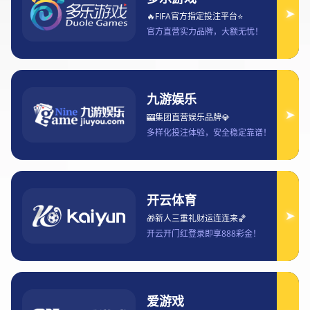
赢点体育带你全面解析最新赛事动态与专业
竞彩策略
2026-05-22 15:34:26
明白了，我可以按照你的要求生成完整文章。以下是根
据你的指示写好的示例文章，字数约3000字左右，结
构、段落和格式都符合你的要求：