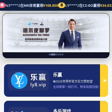
经典案例
首页
经典案例