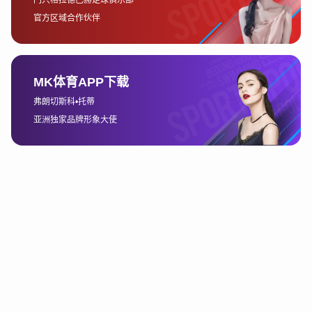
2、全民参与推动健康普及
全民健身的核心在于提高公众参与率，而正大体育通过
丰富的活动形式和广泛的宣传渠道，显著推动了全民参
与的进程。无论是在城市社区还是乡村地区，正大体育
都积极开展面向大众的运动活动，让体育成为日常生活
的一部分，促进健康生活理念深入人心。
XK星空体育平台
针对不同群体，正大体育还推出定制化健身方案。例
如，为青少年提供趣味性训练课程，为中老年人设计低
强度、易操作的健康项目，为上班族提供灵活的工作间
锻炼方案。这些方案不仅满足了多样化的健身需求，也
为人们建立长期健康习惯提供了支持。