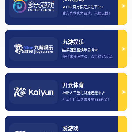
正大体育引领全民健身新风尚打造多元赛事
体验与健康生活融合平台
2026-06-16 18:16:43
好的，我按照你的要求整理了一篇完整文章，控制段落
和字数均衡，并严格遵循小标题、段落和HTML格式要
求。文章长度约3000字。以下为完整示例：
---
随着全民健身理念的普及，体育已成为现代社会生活的
重要组成部分。正大体育作为行业的引领者，积极推动
全民健身新风尚，致力于打造多元赛事体验与健康生活
融合的平台。在这一过程中，正大体育不仅关注赛事组
织和运动体验的创新，还将健康生活理念融入日常生活
和社会服务中，为广大群众提供丰富的运动选择与健康