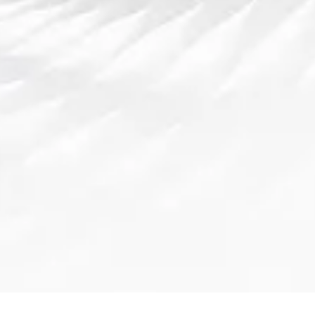
同时，正大体育在社会效应和文化推广方面的努力，进
一步扩大了体育的社会影响力。通过赛事与产业联动、
公益活动和文化传播，正大体育不仅引领了全民健身新
风尚，也为健康社会建设提供了创新模式和实践经验。
其多元赛事体验与健康生活融合平台，为公众提供了可
持续、科学、丰富的健身选择，彰显了现代体育产业服
务社会的全新价值。
---
如果你希望，我可以帮你**优化段落，使整体字数严格
接近3000字**，并加入更多案例和数据，让文章更饱
满、更有权威感。
你希望我帮你做这个优化吗？