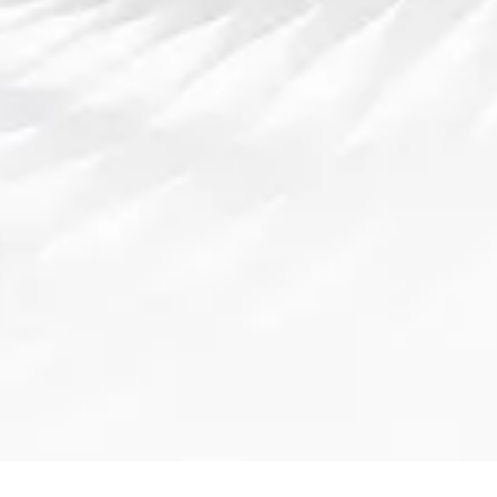
燃动足球新赛季
SEARCH OBJECTS