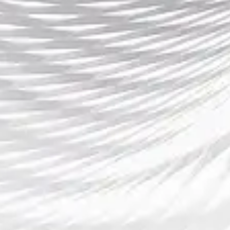
验，每一环节都能为观众带来更加便捷和愉快的观赛体
验。
总的来说，英雄联盟全球总决赛是每年电竞界的盛事，
而B站作为官方的直播平台，凭借其丰富的功能和便捷
的观看方式，成为了众多玩家和粉丝的首选。无论是资
深玩家还是新手观众，都能在B站找到最适合自己的观
赛方式，享受这场电竞盛宴的精彩与热血。
PREV POST
王者荣耀比赛直播平台推荐及观看指南
详细解析
NEXT POST
湖南湘超联赛盛大开幕 9月7日长沙激情