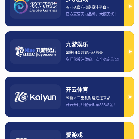
英雄联盟全球总决赛精彩对决B站直播链接
全程观看指南
2025-08-19 10:40:26
文章摘要：英雄联盟全球总决赛（World
Championship，简称“全球总决赛”）作为每年电竞界最
具盛名和影响力的赛事，吸引了全球各地的玩家和观
众。今年的总决赛同样备受瞩目，赛事的精彩程度更是
让人热血沸腾。而对于广大玩家和粉丝来说，如何通过
B站观看全球总决赛的全程直播，成为了一个不可忽视
的话题。本文将从多个角度为大家详细阐述如何通过B
站观看英雄联盟全球总决赛的精彩对决，包括B站直播
链接的获取、观看设置、赛事安排和观赛体验等内容，
帮助大家不错过任何一场精彩的对决，并享受最佳的观
看体验。